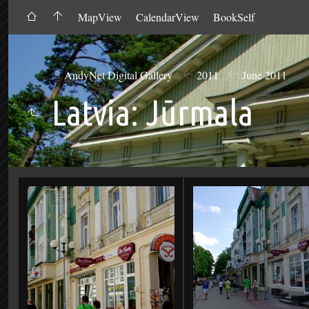
MapView
CalendarView
BookSelf
AndyNet Digital Gallery
2011
June 2011
Latvia: Jūrmala
Add
to
Cart