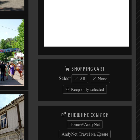
SHOPPING CART
Select
All
None
Keep only selected
ВНЕШНИЕ ССЫЛКИ
Home@AndyNet
AndyNet Travel на Дзене