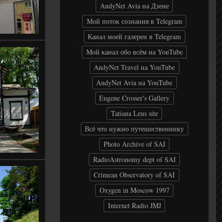
AndyNet Avia на Дзене
Мой поток сознания в Telegram
Канал моей галереи в Telegram
Мой канал обо всём на YouTube
AndyNet Travel на YouTube
AndyNet Avia на YouTube
Eugene Crosser's Gallery
Tatiana Leus site
Всё что нужно путешественнику
Photo Archive of SAI
RadioAstronomy dept of SAI
Crimean Observatory of SAI
Oxygen in Moscow 1997
Internet Radio JMJ