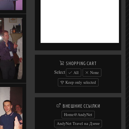
SHOPPING CART
Select
All
None
Keep only selected
ВНЕШНИЕ ССЫЛКИ
Home@AndyNet
AndyNet Travel на Дзене