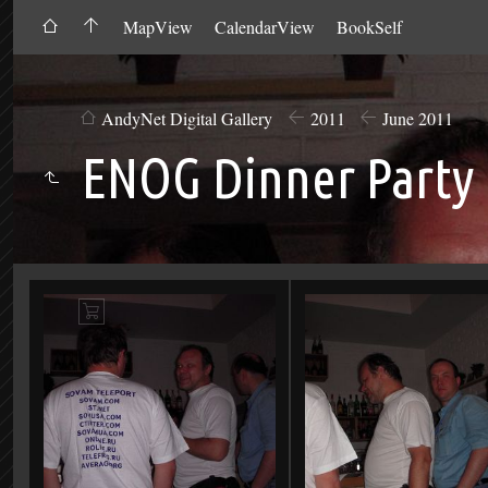
MapView
CalendarView
BookSelf
AndyNet Digital Gallery
2011
June 2011
ENOG Dinner Party
Add
to
Cart