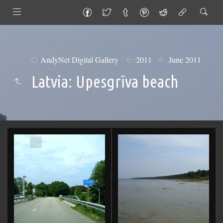
AndyNet Digital Gallery
2011
June 2011
Latvia: Upesgrīva beach
Add
to
Cart