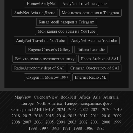
Home@AndyNet
AndyNet Travel на Дзене
AndyNet Avia на Дзене
Мой поток сознания в Telegram
Канал моей галереи в Telegram
Мой канал обо всём на YouTube
AndyNet Travel на YouTube
AndyNet Avia на YouTube
Eugene Crosser's Gallery
Tatiana Leus site
Всё что нужно путешественнику
Photo Archive of SAI
RadioAstronomy dept of SAI
Crimean Observatory of SAI
Oxygen in Moscow 1997
Internet Radio JMJ
MapView
CalendarView
BookSelf
Africa
Asia
Australia
Europe
North America
Галерея панорамных фото
Фотоархив ГАИШ МГУ
2024
2023
2022
2021
2020
2019
2018
2017
2016
2015
2014
2013
2012
2011
2010
2009
2008
2007
2006
2005
2004
2003
2002
2001
2000
1999
1998
1997
1993
1991
1988
1986
1985