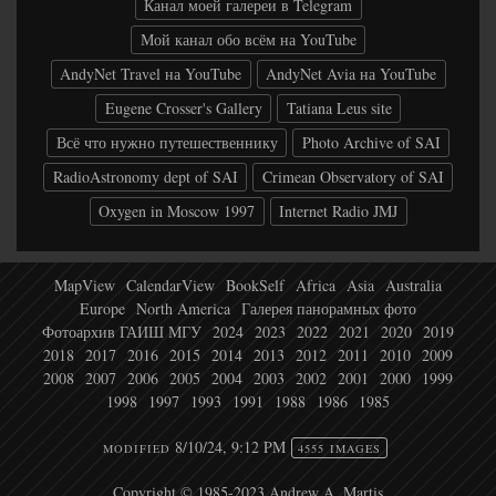
Канал моей галереи в Telegram
Мой канал обо всём на YouTube
AndyNet Travel на YouTube
AndyNet Avia на YouTube
Eugene Crosser's Gallery
Tatiana Leus site
Всё что нужно путешественнику
Photo Archive of SAI
RadioAstronomy dept of SAI
Crimean Observatory of SAI
Oxygen in Moscow 1997
Internet Radio JMJ
MapView
CalendarView
BookSelf
Africa
Asia
Australia
Europe
North America
Галерея панорамных фото
Фотоархив ГАИШ МГУ
2024
2023
2022
2021
2020
2019
2018
2017
2016
2015
2014
2013
2012
2011
2010
2009
2008
2007
2006
2005
2004
2003
2002
2001
2000
1999
1998
1997
1993
1991
1988
1986
1985
8/10/24, 9:12 PM
MODIFIED
4555 IMAGES
Copyright © 1985-2023 Andrew A. Martis