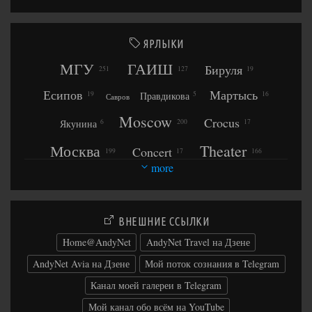
ЯРЛЫКИ
МГУ
ГАИШ
Бируля
251
127
19
Есипов
Мартысь
Правдикова
19
5
16
Савров
Moscow
Crocus
Якунина
6
200
17
Москва
Theater
Concert
199
17
166
more
Marouani
Space
АЗТ-7
АВР-1
17
17
6
8
Kremlin
Кремль
Palace
156
25
5
Расторгуев
ВНЕШНИЕ ССЫЛКИ
Temple
Conferences
АЗТ-6
173
6
249
Home@AndyNet
AndyNet Travel на Дзене
RIGF
AndyNet Avia на Дзене
Мой поток сознания в Telegram
Левин
65
2
2
6
Добродеев
Schneider
Бунина
Канал моей галереи в Telegram
Плуготаренко
2
2
7
Masango
Крутских
Шеварднадзе
Воробьёв
Мой канал обо всём на YouTube
Kurbalija
41
4
3
Зильберман
Аношин