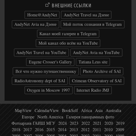
ВНЕШНИЕ ССЫЛКИ
Home@AndyNet
AndyNet Travel на Дзене
AndyNet Avia на Дзене
Мой поток сознания в Telegram
Канал моей галереи в Telegram
Мой канал обо всём на YouTube
AndyNet Travel на YouTube
AndyNet Avia на YouTube
Eugene Crosser's Gallery
Tatiana Leus site
Всё что нужно путешественнику
Photo Archive of SAI
RadioAstronomy dept of SAI
Crimean Observatory of SAI
Oxygen in Moscow 1997
Internet Radio JMJ
MapView
CalendarView
BookSelf
Africa
Asia
Australia
Europe
North America
Галерея панорамных фото
Фотоархив ГАИШ МГУ
2024
2023
2022
2021
2020
2019
2018
2017
2016
2015
2014
2013
2012
2011
2010
2009
2008
2007
2006
2005
2004
2003
2002
2001
2000
1999