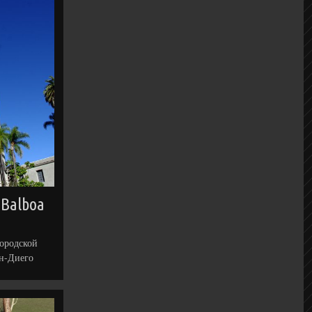
 Balboa
городской
ан-Диего