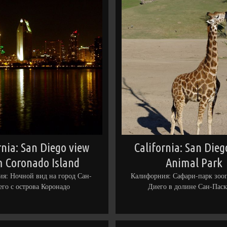
rnia: San Diego view
California: San Dieg
m Coronado Island
Animal Park
я: Ночной вид на город Сан-
Калифорния: Сафари-парк зооп
го с острова Коронадо
Диего в долине Сан-Паск