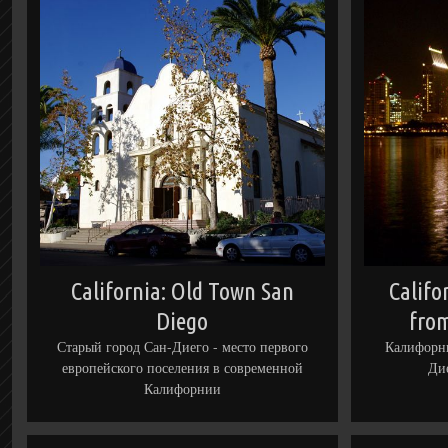
California: Old Town San
Califo
Diego
fro
Старый город Сан-Диего - место первого
Калифорни
европейского поселения в современной
Дие
Калифорнии