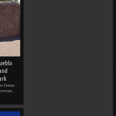
Pueblo
and
ark
о-Гранде -
ультуры