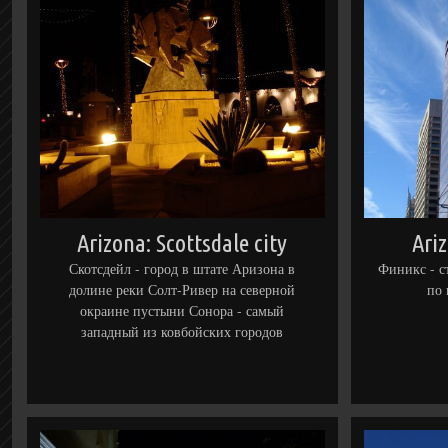
Arizona: Scottsdale city
Ari
Скотсдейл - город в штате Аризона в
Финикс - с
долине реки Солт-Ривер на северной
по
окраине пустыни Сонора - самый
западный из ковбойских городов