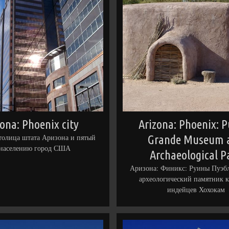
zona: Phoenix city
Arizona: Phoenix: 
толица штата Аризона и пятый
Grande Museum 
 населению город США
Archaeological P
Аризона: Финикс: Руины Пуэбл
археологический памятник к
индейцев Хохокам