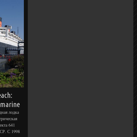
each:
bmarine
дная лодка
трическая
екта 641
СР. С 1998