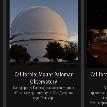
California: Mount Palomar
Califor
Observatory
Калифорния: Паломарская обсерватория в
Ка
65 км к северо-востоку от Сан-Диего на
трансатла
горе Паломар.
назв
Великобрит