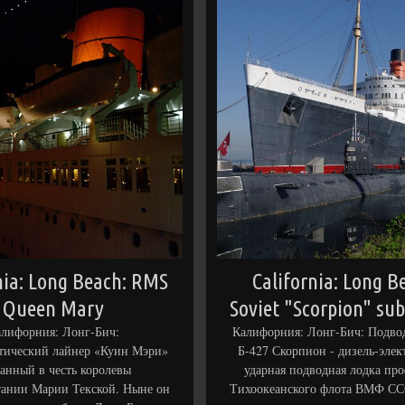
nia: Long Beach: RMS
California: Long B
Queen Mary
Soviet "Scorpion" su
лифорния: Лонг-Бич:
Калифорния: Лонг-Бич: Подво
нтический лайнер «Куин Мэри»
Б-427 Скорпион - дизель-элек
анный в честь королевы
ударная подводная лодка про
ании Марии Текской. Ныне он
Тихоокеанского флота ВМФ СС