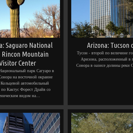
a: Saguaro National
Arizona: Tucson c
: Rincon Mountain
Тусон - второй по величине г
Аризона, расположенный в 
Visitor Center
Сонора в оазисе долины реки 
Национальный парк Сагуаро в
Сонора на восточной окраине
. Кольцевой автомобильный
 по Кактус Форест Драйв со
еническим видом на…