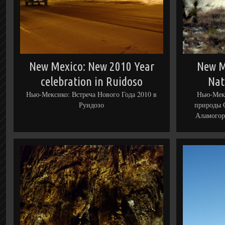
New Mexico: New 2010 Year
New M
celebration in Ruidoso
Nat
Нью-Мексико: Встреча Нового Года 2010 в
Нью-Мекс
Руидозо
природы 
Аламогор