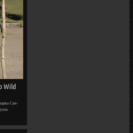
o Wild
арка Сан-
уаль