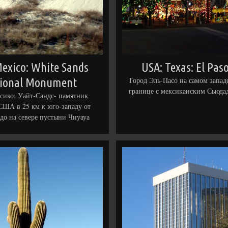
exico: White Sands
USA: Texas: El Paso
ional Monument
Город Эль-Пасо на самом западе
границе с мексиканским Сьюда
ико: Уайт-Сандс- памятник
США в 25 км к юго-западу от
до на севере пустыни Чиуауа