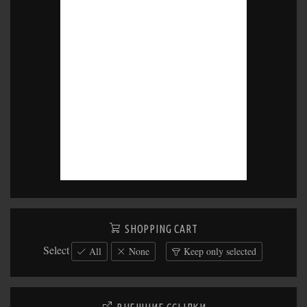
SHOPPING CART
Select
All
None
Keep only selected