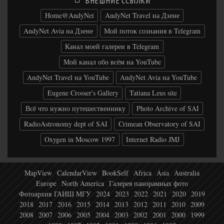
ВНЕШНИЕ ССЫЛКИ
Home@AndyNet
AndyNet Travel на Дзене
AndyNet Avia на Дзене
Мой поток сознания в Telegram
Канал моей галереи в Telegram
Мой канал обо всём на YouTube
AndyNet Travel на YouTube
AndyNet Avia на YouTube
Eugene Crosser's Gallery
Tatiana Leus site
Всё что нужно путешественнику
Photo Archive of SAI
RadioAstronomy dept of SAI
Crimean Observatory of SAI
Oxygen in Moscow 1997
Internet Radio JMJ
MapView
CalendarView
BookSelf
Africa
Asia
Australia
Europe
North America
Галерея панорамных фото
Фотоархив ГАИШ МГУ
2024
2023
2022
2021
2020
2019
2018
2017
2016
2015
2014
2013
2012
2011
2010
2009
2008
2007
2006
2005
2004
2003
2002
2001
2000
1999