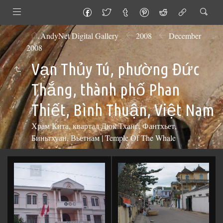
AndyNet Digital Gallery
2008
December
2008
Vạn Thủy Tú, phường Đức
Thắng, thành phố Phan
Thiết, Bình Thuận, Việt Nam
Храм Кита, квартал Дюк Тханг, Фантхьет,
Биньтхуан, Вьетнам | Temple Of The Whale
Add
to
Cart