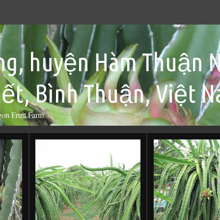
8
long, huyện Hàm Thuận 
ết, Bình Thuận, Việt 
on Fruit Farm