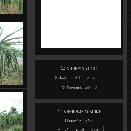
SHOPPING CART
Select
All
None
Keep only selected
ВНЕШНИЕ ССЫЛКИ
Home@AndyNet
AndyNet Travel на Дзене