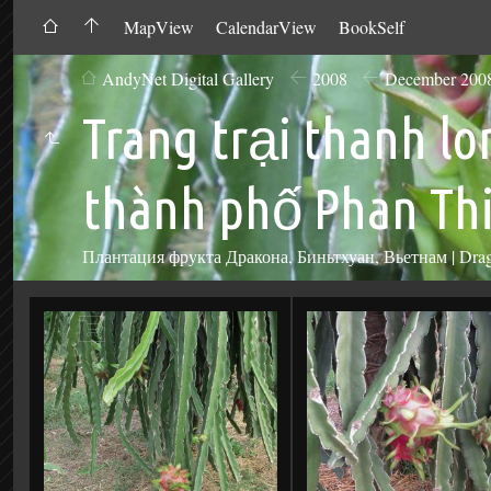
MapView
CalendarView
BookSelf
AndyNet Digital Gallery
2008
December 200
Trang trại thanh 
thành phố Phan Thi
Плантация фрукта Дракона, Биньтхуан, Вьетнам | Drag
Add
to
Cart