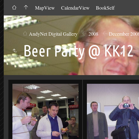
MapView
CalendarView
BookSelf
AndyNet Digital Gallery
2008
December 200
Beer Party @ KK12
Add
to
Cart