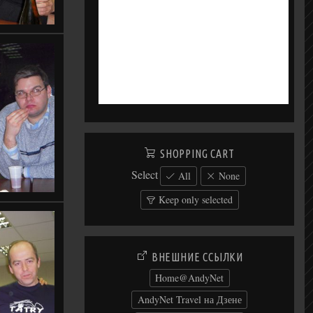
SHOPPING CART
Select
All
None
Keep only selected
ВНЕШНИЕ ССЫЛКИ
Home@AndyNet
AndyNet Travel на Дзене