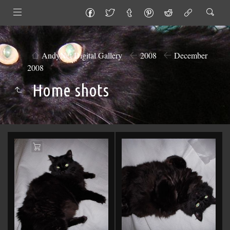
AndyNet Digital Gallery
2008
December
2008
Home shots
Add
to
Cart