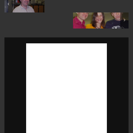
ROL people
Beer Party @ KK12