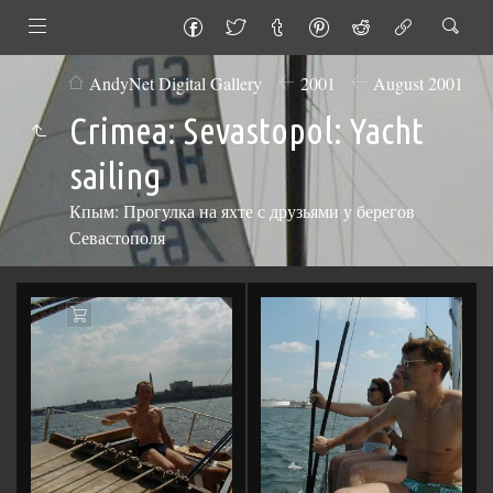
AndyNet Digital Gallery
2001
August 2001
Crimea: Sevastopol: Yacht
sailing
Кпым: Прогулка на яхте с друзьями у берегов
Севастополя
Add
to
Cart