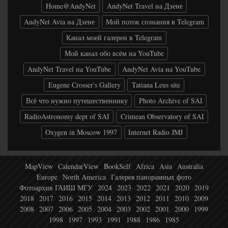
Home@AndyNet
AndyNet Travel на Дзене
AndyNet Avia на Дзене
Мой поток сознания в Telegram
Канал моей галереи в Telegram
Мой канал обо всём на YouTube
AndyNet Travel на YouTube
AndyNet Avia на YouTube
Eugene Crosser's Gallery
Tatiana Leus site
Всё что нужно путешественнику
Photo Archive of SAI
RadioAstronomy dept of SAI
Crimean Observatory of SAI
Oxygen in Moscow 1997
Internet Radio JMJ
MapView
CalendarView
BookSelf
Africa
Asia
Australia
Europe
North America
Галерея панорамных фото
Фотоархив ГАИШ МГУ
2024
2023
2022
2021
2020
2019
2018
2017
2016
2015
2014
2013
2012
2011
2010
2009
2008
2007
2006
2005
2004
2003
2002
2001
2000
1999
1998
1997
1993
1991
1988
1986
1985