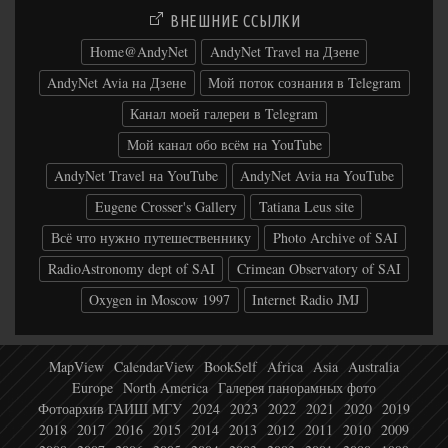
ВНЕШНИЕ ССЫЛКИ
Home@AndyNet
AndyNet Travel на Дзене
AndyNet Avia на Дзене
Мой поток сознания в Telegram
Канал моей галереи в Telegram
Мой канал обо всём на YouTube
AndyNet Travel на YouTube
AndyNet Avia на YouTube
Eugene Crosser's Gallery
Tatiana Leus site
Всё что нужно путешественнику
Photo Archive of SAI
RadioAstronomy dept of SAI
Crimean Observatory of SAI
Oxygen in Moscow 1997
Internet Radio JMJ
MapView
CalendarView
BookSelf
Africa
Asia
Australia
Europe
North America
Галерея панорамных фото
Фотоархив ГАИШ МГУ
2024
2023
2022
2021
2020
2019
2018
2017
2016
2015
2014
2013
2012
2011
2010
2009