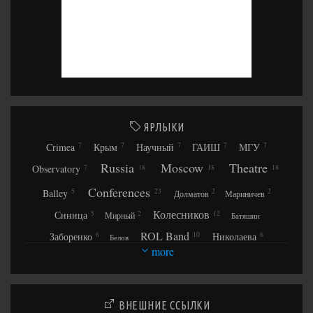
ЯРЛЫКИ
Crimea
Крым
Научный
ГАИШ
МГУ
7
7
7
7
7
Russia
Moscow
Theatre
Observatory
7
18
18
18
Conferences
Balley
5
23
2
2
Долматов
Мариничев
Колесников
Синица
5
2
12
Мирный
Батяшин
ROL Band
Заборенко
Николаева
6
10
6
Белов
more
Лидин
Двуреченский
Покровский
5
2
6
6
Жилин
Щербаков
Королёва
4
6
3
2
Мартысь
Миронова
Мирная
ВНЕШНИЕ ССЫЛКИ