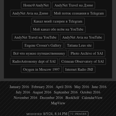
Home@AndyNet
AndyNet Travel на Дзене
AndyNet Avia на Дзене
Мой поток сознания в Telegram
Канал моей галереи в Telegram
Мой канал обо всём на YouTube
AndyNet Travel на YouTube
AndyNet Avia на YouTube
Eugene Crosser's Gallery
Tatiana Leus site
Всё что нужно путешественнику
Photo Archive of SAI
RadioAstronomy dept of SAI
Crimean Observatory of SAI
Oxygen in Moscow 1997
Internet Radio JMJ
January 2016
February 2016
April 2016
May 2016
June 2016
July 2016
August 2016
September 2016
October 2016
November 2016
December 2016
BookSelf
CalendarView
MapView
8/5/24, 8:14 PM
MODIFIED
72 IMAGES