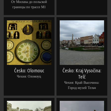
От Москвы до польской
границы по трассе М1
Česko: Olomouc
Česko: Kraj Vysočina:
Чехия: Оломоуц
Telč
Чехия: Край Высочина:
Город-музей Тельч