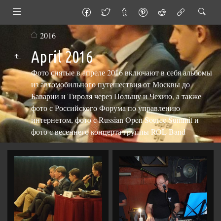
2016
April 2016
Фото снятые в апреле 2016 включают в себя альбомы
из автомобильного путешествия от Москвы до
Баварии и Тироля через Польшу и Чехию, а также
фото с Российского Форума по управлению
интернетом, фото с Russian Open Source Summit и
фото с весеннего концерта группы ROL Band