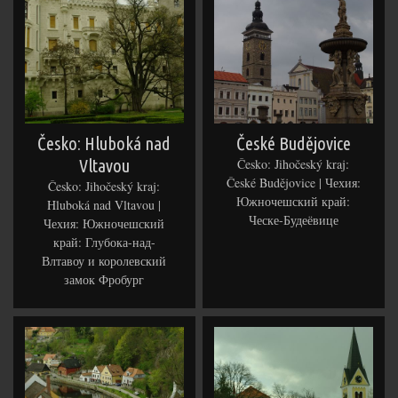
Česko: Hluboká nad
České Budějovice
Vltavou
Česko: Jihočeský kraj:
České Budějovice | Чехия:
Česko: Jihočeský kraj:
Южночешский край:
Hluboká nad Vltavou |
Ческе-Будеёвице
Чехия: Южночешский
край: Глубока-над-
Влтавоу и королевский
замок Фробург