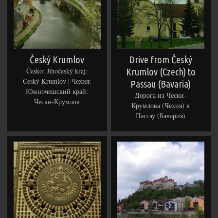
Český Krumlov
Drive from Český
Česko: Jihočeský kraj:
Krumlov (Czech) to
Český Krumlov | Чехия:
Passau (Bavaria)
Южночешский край:
Дорога из Чески-
Чески-Крумлов
Крумлова (Чехия) в
Пассау (Бавария)