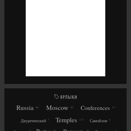
ЯРЛЫКИ
Russia
Moscow
Conferences
89
85
33
Temples
Двуреченский
Самойлов
7
173
4
2
50
50
6