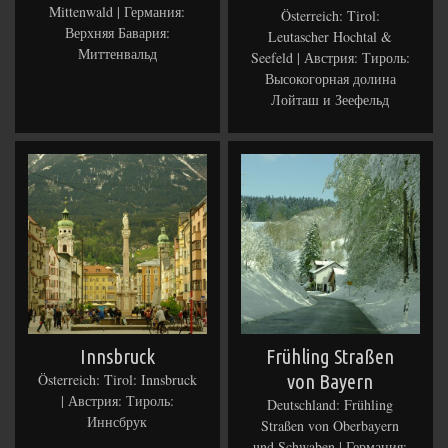
Mittenwald | Германия:
Österreich: Tirol:
Верхняя Бавария:
Leutascher Hochtal &
Миттенвальд
Seefeld | Австрия: Тироль:
Высокогорная долина
Лойташ и Зеефельд
Innsbruck
Frühling Straßen
Österreich: Tirol: Innsbruck
von Bayern
| Австрия: Тироль:
Deutschland: Frühling
Иннсбрук
Straßen von Oberbayern
und Schwaben | Германия: