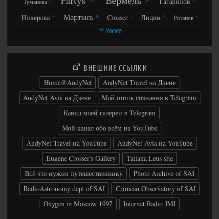
Partys
Вермель
Гагаринов
Туманова
Мартысь
Никерова
Crosser
Лидин
4
8
7
4
3
Ротанов
more
Ильчук
Вовкун
ROL Band
3
4
6
5
Ведерникова
Колесников
Николаева
Аглаганов
2
4
6
4
Покровский
Макарова
Фокин
7
3
2
5
Белов
Чеглаков
Щербаков
ВНЕШНИЕ ССЫЛКИ
3
3
Вершинин
Пашкевич
Колесникова
Макеев
Георгиевский
Королёва
5
6
Home@AndyNet
AndyNet Travel на Дзене
Мелкумов
Зильберман
Сверлик
Грунюшкина
3
7
Жилин
Шелковникова
Петрова
Мирный
AndyNet Avia на Дзене
Мой поток сознания в Telegram
2
3
2
2
Зайцев
Данелия
Горелик
Медриш
Мирная
Воробьёв
Канал моей галереи в Telegram
Crimea
2
14
Мурзина
Стрельцов
Zhu
Тодоров
Романов
Мой канал обо всём на YouTube
Крым
Научный
ГАИШ
МГУ
14
14
14
14
AndyNet Travel на YouTube
AndyNet Avia на YouTube
Car travel
Observatory
Belarus
15
729
6
Eugene Crosser's Gallery
Tatiana Leus site
Poland
Polska
Польша
Warsaw
29
29
29
29
Всё что нужно путешественнику
Photo Archive of SAI
Warszawa
Варшава
RadioAstronomy dept of SAI
Crimean Observatory of SAI
29
29
Oxygen in Moscow 1997
Internet Radio JMJ
Masovian Voivodeship
29