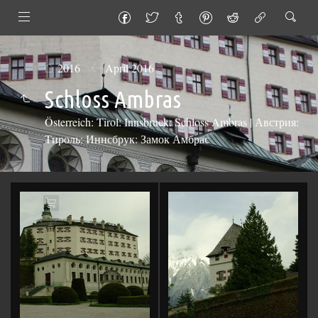
2016
April 2016
Schloss Ambras
Österreich: Tirol: Innsbruck: Schloss Ambras | Австрия:
Тироль: Иннсбрук: Замок Амбрас
Add
to
Cart