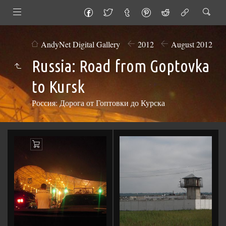
AndyNet Digital Gallery
2012
August 2012
Russia: Road from Goptovka
to Kursk
Россия: Дорога от Гоптовки до Курска
Add
to
Cart