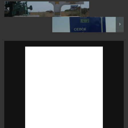
Crimea: Road from Sudak to Chongar
Russia: Bryansk region: Sevsk