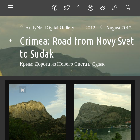
AndyNet Digital Gallery
2012
August 2012
Crimea: Road from Novy Svet
to Sudak
Крым: Дорога из Нового Света в Судак
Add
to
Cart