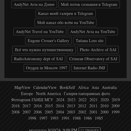
AndyNet Avia на Дзене
Мой поток сознания в Telegram
Канал моей галереи в Telegram
Мой канал обо всём на YouTube
AndyNet Travel на YouTube
AndyNet Avia на YouTube
Eugene Crosser's Gallery
Tatiana Leus site
Всё что нужно путешественнику
Photo Archive of SAI
RadioAstronomy dept of SAI
Crimean Observatory of SAI
Oxygen in Moscow 1997
Internet Radio JMJ
MapView
CalendarView
BookSelf
Africa
Asia
Australia
Europe
North America
Галерея панорамных фото
Фотоархив ГАИШ МГУ
2024
2023
2022
2021
2020
2019
2018
2017
2016
2015
2014
2013
2012
2011
2010
2009
2008
2007
2006
2005
2004
2003
2002
2001
2000
1999
1998
1997
1993
1991
1988
1986
1985
8/10/24, 9:09 PM
MODIFIED
12 IMAGES