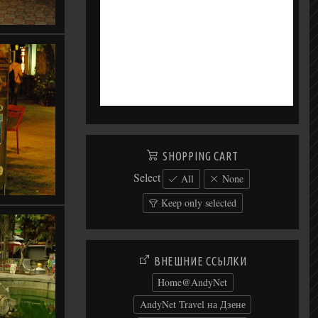
SHOPPING CART
Select
All
None
Keep only selected
ВНЕШНИЕ ССЫЛКИ
Home@AndyNet
AndyNet Travel на Дзене