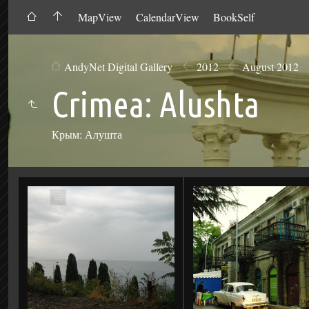
MapView
CalendarView
BookSelf
AndyNet Digital Gallery
2012
August 2012
Crimea: Alushta
Крым: Алушта
Add
to
Cart