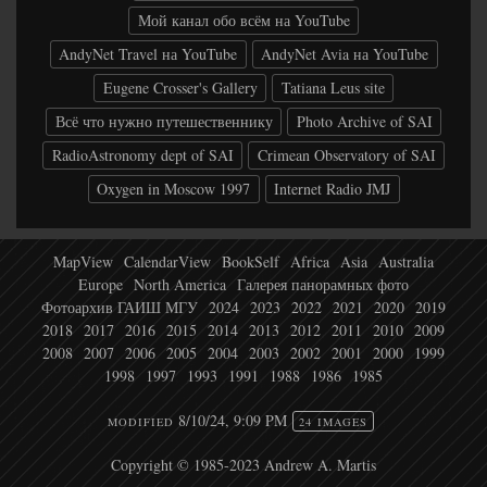
Мой канал обо всём на YouTube
AndyNet Travel на YouTube
AndyNet Avia на YouTube
Eugene Crosser's Gallery
Tatiana Leus site
Всё что нужно путешественнику
Photo Archive of SAI
RadioAstronomy dept of SAI
Crimean Observatory of SAI
Oxygen in Moscow 1997
Internet Radio JMJ
MapView
CalendarView
BookSelf
Africa
Asia
Australia
Europe
North America
Галерея панорамных фото
Фотоархив ГАИШ МГУ
2024
2023
2022
2021
2020
2019
2018
2017
2016
2015
2014
2013
2012
2011
2010
2009
2008
2007
2006
2005
2004
2003
2002
2001
2000
1999
1998
1997
1993
1991
1988
1986
1985
8/10/24, 9:09 PM
MODIFIED
24 IMAGES
Copyright © 1985-2023 Andrew A. Martis