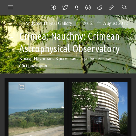
AndyNet Digital Gallery
2012
August 2012
Crimea: Nauchny: Crimean
Astrophysical Observatory
Крым: Научный: Крымская астрофизическая
обсерватория
Add
to
Cart