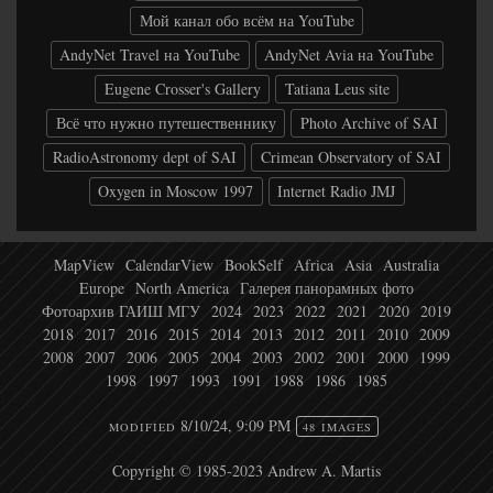
Мой канал обо всём на YouTube
AndyNet Travel на YouTube
AndyNet Avia на YouTube
Eugene Crosser's Gallery
Tatiana Leus site
Всё что нужно путешественнику
Photo Archive of SAI
RadioAstronomy dept of SAI
Crimean Observatory of SAI
Oxygen in Moscow 1997
Internet Radio JMJ
MapView
CalendarView
BookSelf
Africa
Asia
Australia
Europe
North America
Галерея панорамных фото
Фотоархив ГАИШ МГУ
2024
2023
2022
2021
2020
2019
2018
2017
2016
2015
2014
2013
2012
2011
2010
2009
2008
2007
2006
2005
2004
2003
2002
2001
2000
1999
1998
1997
1993
1991
1988
1986
1985
8/10/24, 9:09 PM
MODIFIED
48 IMAGES
Copyright © 1985-2023 Andrew A. Martis