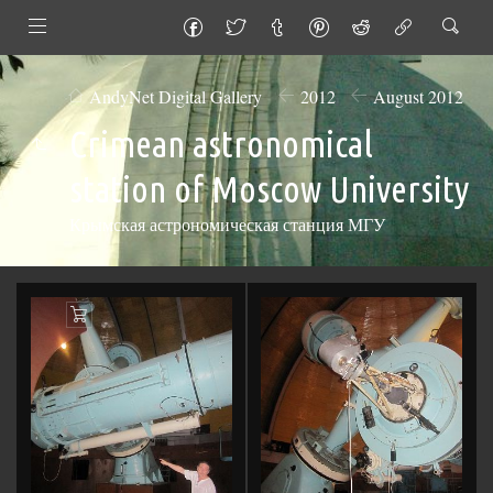
AndyNet Digital Gallery
2012
August 2012
Crimean astronomical
station of Moscow University
Крымская астрономическая станция МГУ
Add
to
Cart