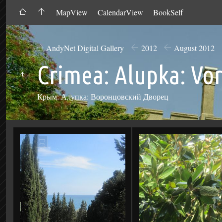
MapView
CalendarView
BookSelf
AndyNet Digital Gallery
2012
August 2012
Crimea: Alupka: Vo
Крым: Алупка: Воронцовский Дворец
Add
to
Cart