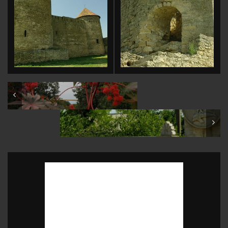
Ukraine: Zhovten: Family shots
Ukraine: Pontic Olbia archaeological site