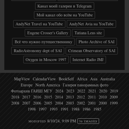
Канал моей галереи в Telegram
Мой канал обо всём на YouTube
AndyNet Travel на YouTube
AndyNet Avia на YouTube
Eugene Crosser's Gallery
Tatiana Leus site
Всё что нужно путешественнику
Photo Archive of SAI
RadioAstronomy dept of SAI
Crimean Observatory of SAI
Oxygen in Moscow 1997
Internet Radio JMJ
MapView
CalendarView
BookSelf
Africa
Asia
Australia
Europe
North America
Галерея панорамных фото
Фотоархив ГАИШ МГУ
2024
2023
2022
2021
2020
2019
2018
2017
2016
2015
2014
2013
2012
2011
2010
2009
2008
2007
2006
2005
2004
2003
2002
2001
2000
1999
1998
1997
1993
1991
1988
1986
1985
8/10/24, 9:09 PM
MODIFIED
56 IMAGES