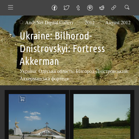
AndyNet Digital Gallery
2012
August 2012
Ukraine: Bilhorod-
Dnistrovskyi: Fortress
Akkerman
Украї́на: Одеська область: Білгород-Дністровський:
Аккерманська фортеця
Add
to
Cart