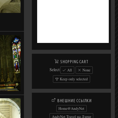
SHOPPING CART
Select
All
None
Keep only selected
ВНЕШНИЕ ССЫЛКИ
Home@AndyNet
AndyNet Travel на Дзене