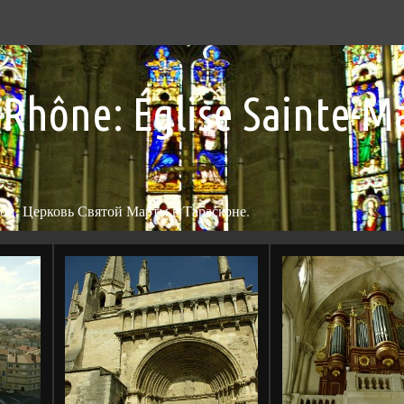
-Rhône: Église Sainte-M
н. Церковь Святой Марты в Тарасконе.