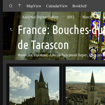
MapView
CalendarView
BookSelf
AndyNet Digital Gallery
2012
March 2012
France: Bouches-du
de Tarascon
Франция, Прованс-Альпы-Лазурный Берег, Буш-дю-Ро
Add
to
Cart