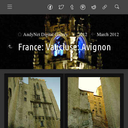
AndyNet Digital Gallery
2012
March 2012
France: Vaucluse: Avignon
Add
to
Cart