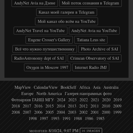
AndyNet Avia на Дзене
Мой поток сознания в Telegram
Канал моей галереи в Telegram
Мой канал обо всём на YouTube
AndyNet Travel на YouTube
AndyNet Avia на YouTube
Eugene Crosser's Gallery
Tatiana Leus site
Всё что нужно путешественнику
Photo Archive of SAI
RadioAstronomy dept of SAI
Crimean Observatory of SAI
Oxygen in Moscow 1997
Internet Radio JMJ
MapView
CalendarView
BookSelf
Africa
Asia
Australia
Europe
North America
Галерея панорамных фото
Фотоархив ГАИШ МГУ
2024
2023
2022
2021
2020
2019
2018
2017
2016
2015
2014
2013
2012
2011
2010
2009
2008
2007
2006
2005
2004
2003
2002
2001
2000
1999
1998
1997
1993
1991
1988
1986
1985
8/10/24, 9:07 PM
MODIFIED
16 IMAGES