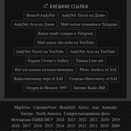
ВНЕШНИЕ ССЫЛКИ
Home@AndyNet
AndyNet Travel на Дзене
AndyNet Avia на Дзене
Мой поток сознания в Telegram
Канал моей галереи в Telegram
Мой канал обо всём на YouTube
AndyNet Travel на YouTube
AndyNet Avia на YouTube
Eugene Crosser's Gallery
Tatiana Leus site
Всё что нужно путешественнику
Photo Archive of SAI
RadioAstronomy dept of SAI
Crimean Observatory of SAI
Oxygen in Moscow 1997
Internet Radio JMJ
MapView
CalendarView
BookSelf
Africa
Asia
Australia
Europe
North America
Галерея панорамных фото
Фотоархив ГАИШ МГУ
2024
2023
2022
2021
2020
2019
2018
2017
2016
2015
2014
2013
2012
2011
2010
2009