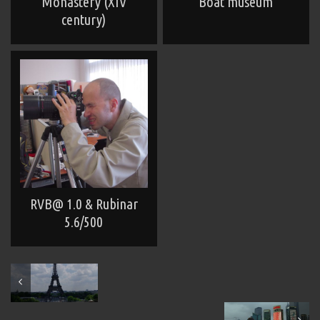
Monastery (XIV
Boat museum
century)
RVB@ 1.0 & Rubinar
5.6/500
May 2009