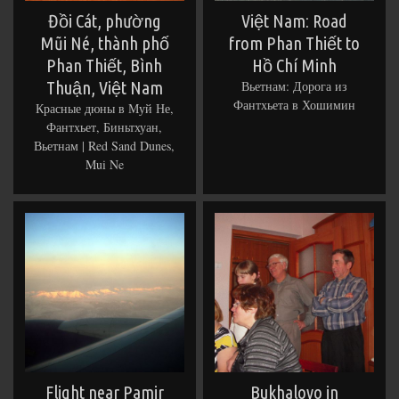
Đồi Cát, phường
Việt Nam: Road
Mũi Né, thành phố
from Phan Thiết to
Phan Thiết, Bình
Hồ Chí Minh
Thuận, Việt Nam
Вьетнам: Дорога из
Фантхьета в Хошимин
Красные дюны в Муй Не,
Фантхьет, Биньтхуан,
Вьетнам | Red Sand Dunes,
Mui Ne
Flight near Pamir
Bukhalovo in