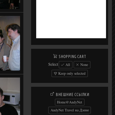
SHOPPING CART
Select
All
None
Keep only selected
ВНЕШНИЕ ССЫЛКИ
Home@AndyNet
AndyNet Travel на Дзене