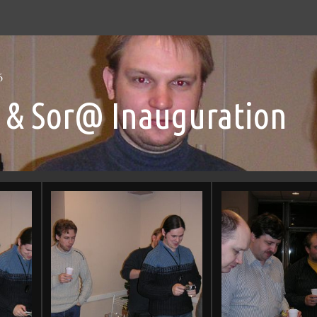
6
 & Sor@ Inauguration