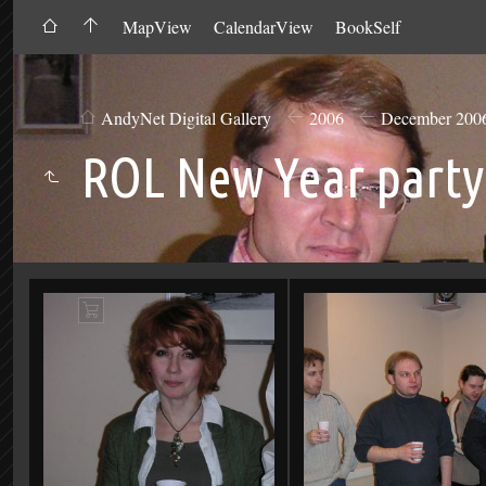
MapView
CalendarView
BookSelf
AndyNet Digital Gallery
2006
December 200
ROL New Year party
Add
to
Cart