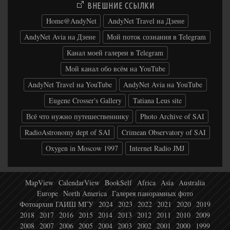
ВНЕШНИЕ ССЫЛКИ
Home@AndyNet
AndyNet Travel на Дзене
AndyNet Avia на Дзене
Мой поток сознания в Telegram
Канал моей галереи в Telegram
Мой канал обо всём на YouTube
AndyNet Travel на YouTube
AndyNet Avia на YouTube
Eugene Crosser's Gallery
Tatiana Leus site
Всё что нужно путешественнику
Photo Archive of SAI
RadioAstronomy dept of SAI
Crimean Observatory of SAI
Oxygen in Moscow 1997
Internet Radio JMJ
MapView
CalendarView
BookSelf
Africa
Asia
Australia
Europe
North America
Галерея панорамных фото
Фотоархив ГАИШ МГУ
2024
2023
2022
2021
2020
2019
2018
2017
2016
2015
2014
2013
2012
2011
2010
2009
2008
2007
2006
2005
2004
2003
2002
2001
2000
1999