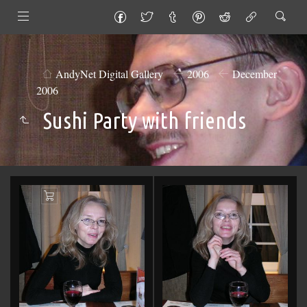
AndyNet Digital Gallery
2006
December
2006
Sushi Party with friends
Add
to
Cart