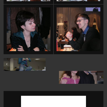
Snowgirl @ KK12
Beer party @ KK12