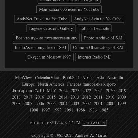
Мой канал обо всём на YouTube
AndyNet Travel на YouTube
AndyNet Avia на YouTube
Eugene Crosser's Gallery
Tatiana Leus site
Всё что нужно путешественнику
Photo Archive of SAI
RadioAstronomy dept of SAI
Crimean Observatory of SAI
Oxygen in Moscow 1997
Internet Radio JMJ
MapView
CalendarView
BookSelf
Africa
Asia
Australia
Europe
North America
Галерея панорамных фото
Фотоархив ГАИШ МГУ
2024
2023
2022
2021
2020
2019
2018
2017
2016
2015
2014
2013
2012
2011
2010
2009
2008
2007
2006
2005
2004
2003
2002
2001
2000
1999
1998
1997
1993
1991
1988
1986
1985
8/10/24, 9:17 PM
MODIFIED
268 IMAGES
Copyright © 1985-2023 Andrew A. Martis