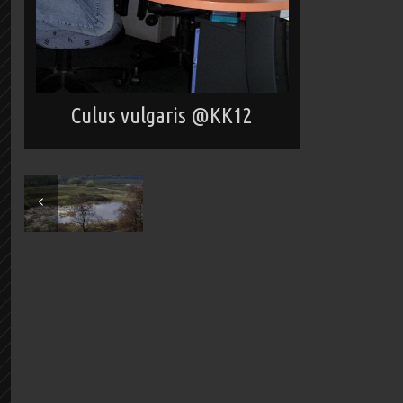
Culus vulgaris @KK12
May 2005