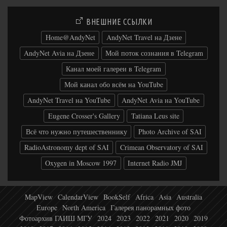
ВНЕШНИЕ ССЫЛКИ
Home@AndyNet
AndyNet Travel на Дзене
AndyNet Avia на Дзене
Мой поток сознания в Telegram
Канал моей галереи в Telegram
Мой канал обо всём на YouTube
AndyNet Travel на YouTube
AndyNet Avia на YouTube
Eugene Crosser's Gallery
Tatiana Leus site
Всё что нужно путешественнику
Photo Archive of SAI
RadioAstronomy dept of SAI
Crimean Observatory of SAI
Oxygen in Moscow 1997
Internet Radio JMJ
MapView
CalendarView
BookSelf
Africa
Asia
Australia
Europe
North America
Галерея панорамных фото
Фотоархив ГАИШ МГУ
2024
2023
2022
2021
2020
2019