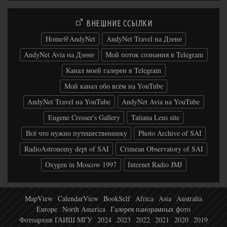
ВНЕШНИЕ ССЫЛКИ
Home@AndyNet
AndyNet Travel на Дзене
AndyNet Avia на Дзене
Мой поток сознания в Telegram
Канал моей галереи в Telegram
Мой канал обо всём на YouTube
AndyNet Travel на YouTube
AndyNet Avia на YouTube
Eugene Crosser's Gallery
Tatiana Leus site
Всё что нужно путешественнику
Photo Archive of SAI
RadioAstronomy dept of SAI
Crimean Observatory of SAI
Oxygen in Moscow 1997
Internet Radio JMJ
MapView
CalendarView
BookSelf
Africa
Asia
Australia
Europe
North America
Галерея панорамных фото
Фотоархив ГАИШ МГУ
2024
2023
2022
2021
2020
2019