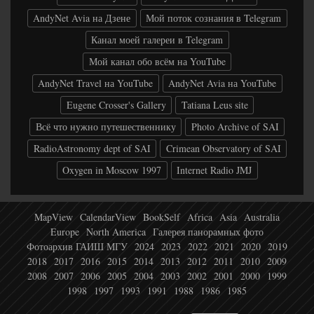
AndyNet Avia на Дзене
Мой поток сознания в Telegram
Канал моей галереи в Telegram
Мой канал обо всём на YouTube
AndyNet Travel на YouTube
AndyNet Avia на YouTube
Eugene Crosser's Gallery
Tatiana Leus site
Всё что нужно путешественнику
Photo Archive of SAI
RadioAstronomy dept of SAI
Crimean Observatory of SAI
Oxygen in Moscow 1997
Internet Radio JMJ
MapView
CalendarView
BookSelf
Africa
Asia
Australia
Europe
North America
Галерея панорамных фото
Фотоархив ГАИШ МГУ
2024
2023
2022
2021
2020
2019
2018
2017
2016
2015
2014
2013
2012
2011
2010
2009
2008
2007
2006
2005
2004
2003
2002
2001
2000
1999
1998
1997
1993
1991
1988
1986
1985