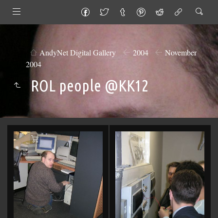
AndyNet Digital Gallery
2004
November
2004
ROL people @KK12
Add
to
Cart