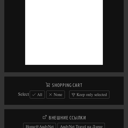
SHOPPING CART
Select
All
None
Keep only selected
ВНЕШНИЕ ССЫЛКИ
Home@AndyNet
AndyNet Travel на Дзене