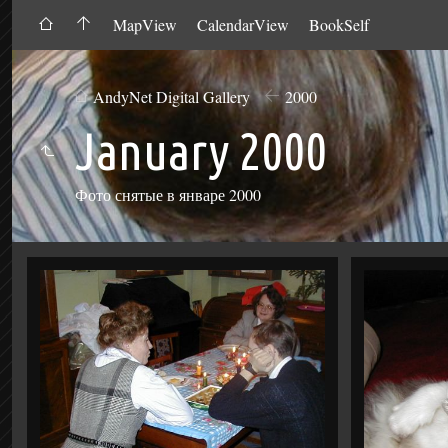
MapView
CalendarView
BookSelf
AndyNet Digital Gallery
2000
January 2000
Фото снятые в январе 2000