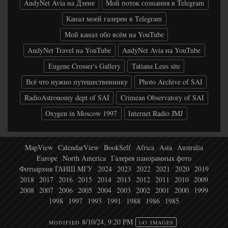
AndyNet Avia на Дзене
Мой поток сознания в Telegram
Канал моей галереи в Telegram
Мой канал обо всём на YouTube
AndyNet Travel на YouTube
AndyNet Avia на YouTube
Eugene Crosser's Gallery
Tatiana Leus site
Всё что нужно путешественнику
Photo Archive of SAI
RadioAstronomy dept of SAI
Crimean Observatory of SAI
Oxygen in Moscow 1997
Internet Radio JMJ
MapView
CalendarView
BookSelf
Africa
Asia
Australia
Europe
North America
Галерея панорамных фото
Фотоархив ГАИШ МГУ
2024
2023
2022
2021
2020
2019
2018
2017
2016
2015
2014
2013
2012
2011
2010
2009
2008
2007
2006
2005
2004
2003
2002
2001
2000
1999
1998
1997
1993
1991
1988
1986
1985
8/10/24, 9:20 PM
MODIFIED
143 IMAGES