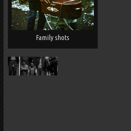
Family shots
September 1988