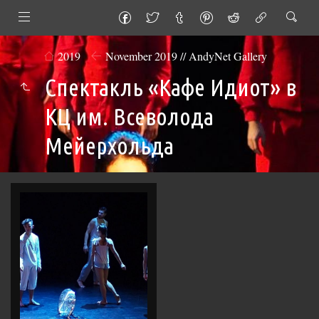
2019
November 2019 // AndyNet Gallery
Спектакль «Кафе Идиот» в
КЦ им. Всеволода
Мейерхольда