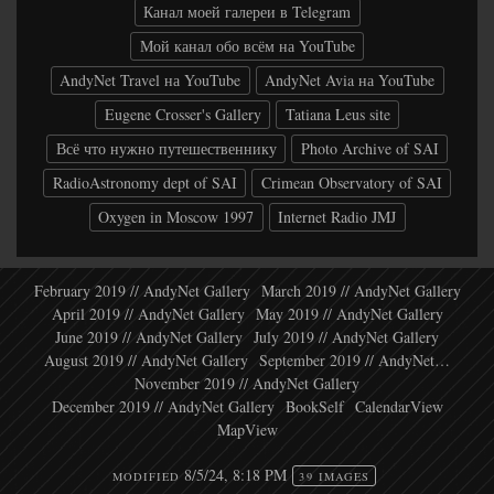
Канал моей галереи в Telegram
Мой канал обо всём на YouTube
AndyNet Travel на YouTube
AndyNet Avia на YouTube
Eugene Crosser's Gallery
Tatiana Leus site
Всё что нужно путешественнику
Photo Archive of SAI
RadioAstronomy dept of SAI
Crimean Observatory of SAI
Oxygen in Moscow 1997
Internet Radio JMJ
February 2019 // AndyNet Gallery
March 2019 // AndyNet Gallery
April 2019 // AndyNet Gallery
May 2019 // AndyNet Gallery
June 2019 // AndyNet Gallery
July 2019 // AndyNet Gallery
August 2019 // AndyNet Gallery
September 2019 // AndyNet…
November 2019 // AndyNet Gallery
December 2019 // AndyNet Gallery
BookSelf
CalendarView
MapView
8/5/24, 8:18 PM
MODIFIED
39 IMAGES