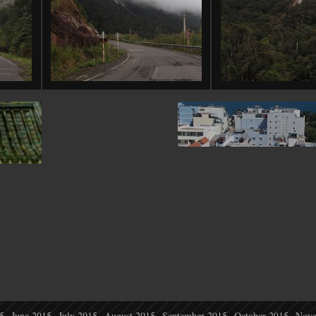
uyên
Việt Nam: Khánh Hòa: Nha
5
June 2015
July 2015
August 2015
September 2015
October 2015
Nove