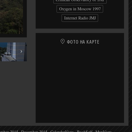
Oxygen in Moscow 1997
Internet Radio JMJ
ФОТО НА КАРТЕ
 Trang
mber 2015
December 2015
CalendarView
BookSelf
MapView