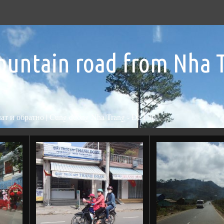
ountain road from Nha 
т и обратно | Cung đường Nha Trang - Đà Lạt