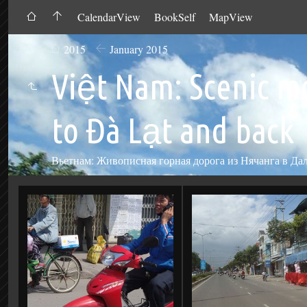
CalendarView
BookSelf
MapView
2015
January 2015
Việt Nam: Scenic m
to Đà Lạt and back
Вьетнам: Живописная горная дорога из Нячанга в Дала
Add
to
Cart