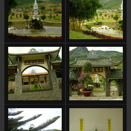
to
Cart