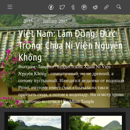
2015
January 2015
Việt Nam: Lâm Đồng: Đức
Trọng: Chùa Ni Viện Nguyên
Không
Вьетнам: Ламдонг: Буддистский Храм Ni Viện
Nguyên Không - симпатичный, но не древний, а
потому пустынный. Находится недалеко от водопада
Prenn, поэтому имеет смысл сначала на такси
приехать сюда, а потом к водопаду. На осмотр храма
достаточно получаса | Buddhist Temple
Add