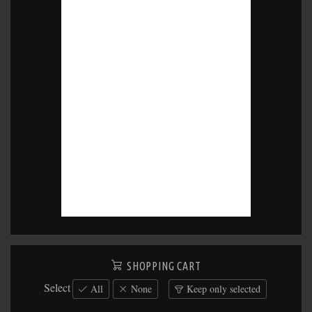
SHOPPING CART
Select
All
None
Keep only selected