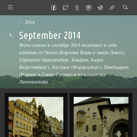
2014
September 2014
Фото снятые в сентябре 2014 включают в себя
альбомы из Чехии (Карловы Вары и замок Локет),
Германии (Бранденбург, Бавария, Баден-
Вюрттемберг), Австрии (Форарльберг), Швейцарии
(Роршах и Санкт-Галлен) и из княжества
Лихтенштейн