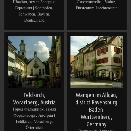
Швабия, земля Бавария,
Лихтенштейн | Vaduz,
Германия | Sonthofen,
Fürstentum Liechtenstein
Schwaben, Bayern,
Deutschland
Feldkirch,
Wangen im Allgäu,
Vorarlberg, Austria
district Ravensburg
Город Фельдкирх, земля
Baden-
Форарльберг, Австрия |
Württemberg,
Feldkirch, Vorarlberg,
Germany
Österreich
Ванген-им-Алльгой,