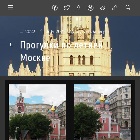
2022
July 2022 // AndyNet Gallery
Прогулки по летней
Москве
Add
to
Cart