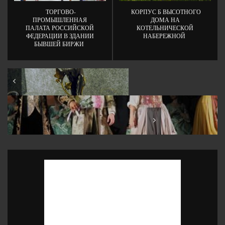
ТОРГОВО-
КОРПУС Б ВЫСОТНОГО
ПРОМЫШЛЕННАЯ
ДОМА НА
ПАЛАТА РОССИЙСКОЙ
КОТЕЛЬНИЧЕСКОЙ
ФЕДЕРАЦИИ В ЗДАНИИ
НАБЕРЕЖНОЙ
БЫВШЕЙ БИРЖИ
Музей истории Лефортово
Премьера оперы Доницетти «Линда ди Шамуни» нв
камерной сцене ГАБТ