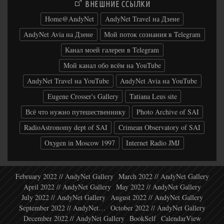
ВНЕШНИЕ ССЫЛКИ
Home@AndyNet
AndyNet Travel на Дзене
AndyNet Avia на Дзене
Мой поток сознания в Telegram
Канал моей галереи в Telegram
Мой канал обо всём на YouTube
AndyNet Travel на YouTube
AndyNet Avia на YouTube
Eugene Crosser's Gallery
Tatiana Leus site
Всё что нужно путешественнику
Photo Archive of SAI
RadioAstronomy dept of SAI
Crimean Observatory of SAI
Oxygen in Moscow 1997
Internet Radio JMJ
February 2022 // AndyNet Gallery
March 2022 // AndyNet Gallery
April 2022 // AndyNet Gallery
May 2022 // AndyNet Gallery
July 2022 // AndyNet Gallery
August 2022 // AndyNet Gallery
September 2022 // AndyNet…
October 2022 // AndyNet Gallery
December 2022 // AndyNet Gallery
BookSelf
CalendarView