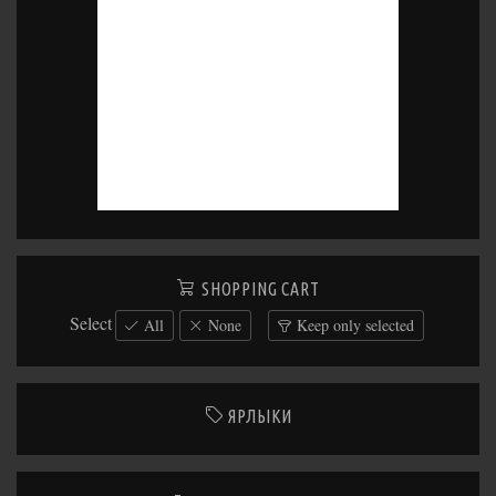
SHOPPING CART
Select
All
None
Keep only selected
ЯРЛЫКИ