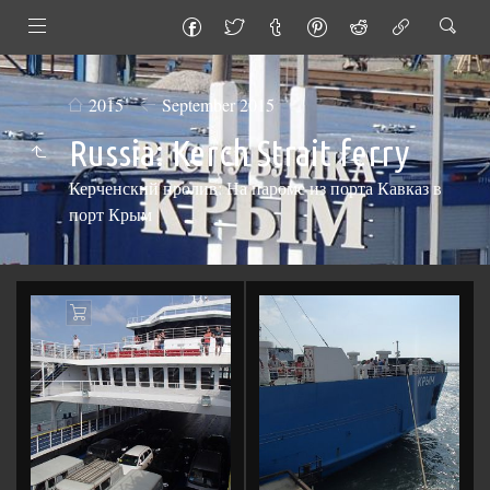
2015
September 2015
Russia: Kerch Strait ferry
Керченский пролив: На пароме из порта Кавказ в
порт Крым
Add
to
Cart