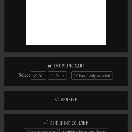
SHOPPING CART
Select
All
None
Keep only selected
ЯРЛЫКИ
ВНЕШНИЕ ССЫЛКИ
Home@AndyNet
AndyNet Travel на Дзене