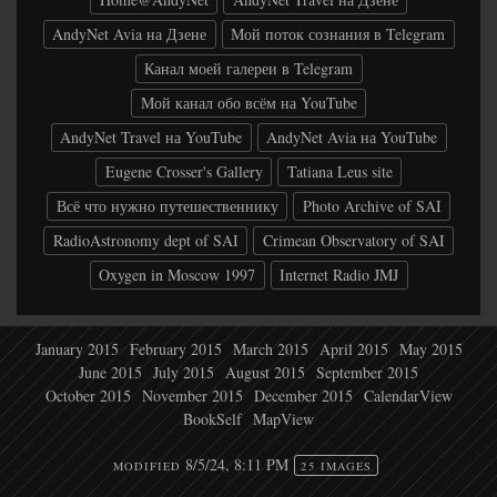
AndyNet Avia на Дзене
Мой поток сознания в Telegram
Канал моей галереи в Telegram
Мой канал обо всём на YouTube
AndyNet Travel на YouTube
AndyNet Avia на YouTube
Eugene Crosser's Gallery
Tatiana Leus site
Всё что нужно путешественнику
Photo Archive of SAI
RadioAstronomy dept of SAI
Crimean Observatory of SAI
Oxygen in Moscow 1997
Internet Radio JMJ
January 2015
February 2015
March 2015
April 2015
May 2015
June 2015
July 2015
August 2015
September 2015
October 2015
November 2015
December 2015
CalendarView
BookSelf
MapView
8/5/24, 8:11 PM
MODIFIED
25 IMAGES