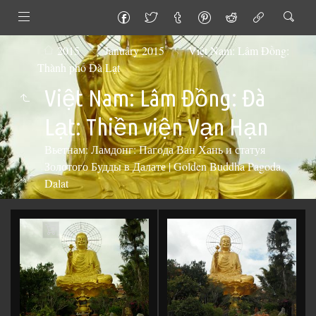
2015
January 2015
Việt Nam: Lâm Đồng:
Thành phố Đà Lạt
Việt Nam: Lâm Đồng: Đà
Lạt: Thiền viện Vạn Hạn
Вьетнам: Ламдонг: Пагода Ван Хань и статуя
Золотого Будды в Далате | Golden Buddha Pagoda,
Dalat
Add
to
Cart