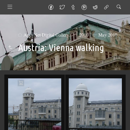
AndyNet Digital Gallery
2010
May 2010
Austria: Vienna walking
Add
to
Cart