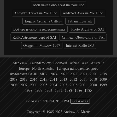
Мой канал обо всём на YouTube
AndyNet Travel на YouTube
AndyNet Avia на YouTube
Eugene Crosser's Gallery
Tatiana Leus site
Всё что нужно путешественнику
Photo Archive of SAI
RadioAstronomy dept of SAI
Crimean Observatory of SAI
Oxygen in Moscow 1997
Internet Radio JMJ
MapView
CalendarView
BookSelf
Africa
Asia
Australia
Europe
North America
Галерея панорамных фото
Фотоархив ГАИШ МГУ
2024
2023
2022
2021
2020
2019
2018
2017
2016
2015
2014
2013
2012
2011
2010
2009
2008
2007
2006
2005
2004
2003
2002
2001
2000
1999
1998
1997
1993
1991
1988
1986
1985
8/10/24, 9:13 PM
MODIFIED
43 IMAGES
Copyright © 1985-2023 Andrew A. Martis